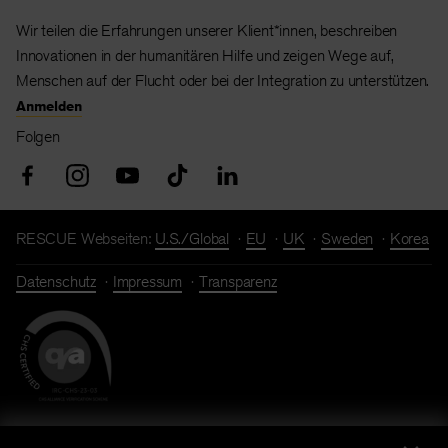
Wir teilen die Erfahrungen unserer Klient*innen, beschreiben
Innovationen in der humanitären Hilfe und zeigen Wege auf,
Menschen auf der Flucht oder bei der Integration zu unterstützen.
Anmelden
Folgen
RESCUE Webseiten:
U.S./Global
EU
UK
Sweden
Korea
Datenschutz
Impressum
Transparenz
Spendenkonto: Bank für Sozialwirtschaft I IBAN: DE86 3702