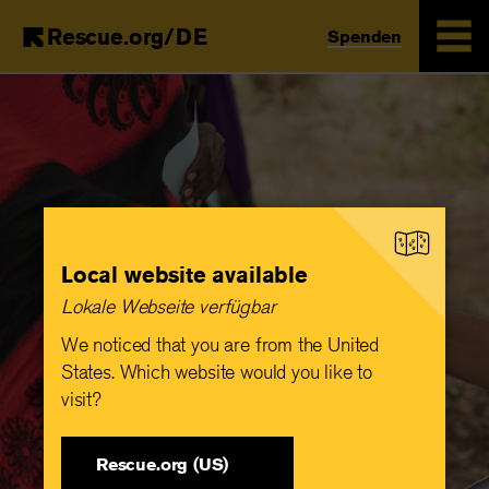
Rescue.org/DE
Spenden
Skip
to
main
content
Local website available
Lokale Webseite verfügbar
We noticed that you are from the United
States. Which website would you like to
visit?
Rescue.org (US)