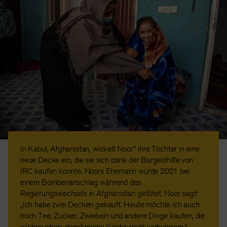
In Kabul, Afghanistan, wickelt Noor* ihre Tochter in eine
neue Decke ein, die sie sich dank der Bargeldhilfe von
IRC kaufen konnte. Noors Ehemann wurde 2021 bei
einem Bombenanschlag während des
Regierungswechsels in Afghanistan getötet. Noor sagt:
„Ich habe zwei Decken gekauft. Heute möchte ich auch
noch Tee, Zucker, Zwiebeln und andere Dinge kaufen, die
wir brauchen, damit meine Kinder nicht verhungern.“