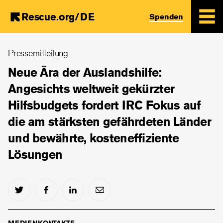
Rescue.org/DE
Spenden
Skip
Pressemitteilung
to
main
Neue Ära der Auslandshilfe:
content
Angesichts weltweit gekürzter
Hilfsbudgets fordert IRC Fokus auf
die am stärksten gefährdeten Länder
und bewährte, kosteneffiziente
Lösungen