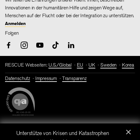
Innovationen in der humanitären Hilfe und zeigen Wege auf,
Menschen auf der Flucht oder bei der Integration zu unterstützen.
Anmelden
Folgen
RESCUE Webseiten:
U.S./Global
EU
UK
Sweden
Korea
Datenschutz
Impressum
Transparenz
×
Spendenkonto: Bank für Sozialwirtschaft I IBAN: DE86 3702
Unterstütze von Krisen und Katastrophen
0500 0001 7182 00 I BIC: BFSWDE33XXX