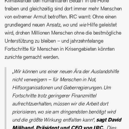
Klimawandel den humanitären Bedarf in die Höhe
treiben und gleichzeitig sind dort immer mehr Menschen
von extremer Armut betroffen. IRC warnt: Ohne einen
grundlegend neuen Ansatz,
wo
und
wie
Hilfe geleistet
wird, drohen Millionen Menschen ohne die bestmögliche
Unterstützung zu bleiben – und jahrzehntelange
Fortschritte für Menschen in Krisengebieten könnten
zunichte gemacht werden.
„Wir können uns einer neuen Ära der Auslandshilfe
nicht verweigern – für Menschen in Not,
Hilfsorganisationen und Geberregierungen. Um
Fortschritte trotz geringerer Finanzmittel
aufrechtzuerhalten, müssen wir die Arbeit dort
priorisieren, wo sie am dringendsten benötigt wird
und die größte Wirkung entfalten kann“,
sagt David
Miliband, Präsident und CEO von IRC.
„Dies