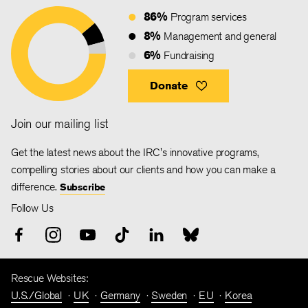
86%
Program services
8%
Management and general
6%
Fundraising
Donate
Join our mailing list
Get the latest news about the IRC's innovative programs,
compelling stories about our clients and how you can make a
difference.
Subscribe
Follow Us
Rescue Websites:
U.S./Global
UK
Germany
Sweden
EU
Korea