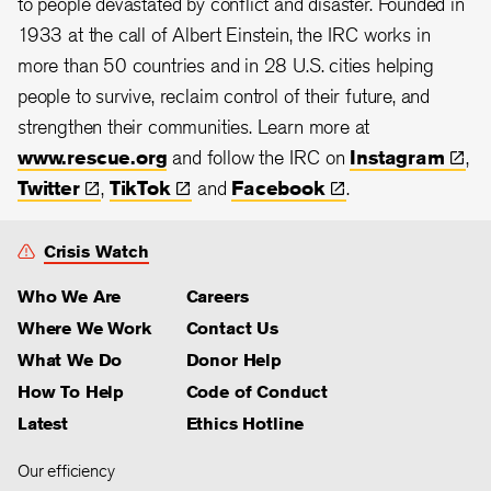
to people devastated by conflict and disaster. Founded in
1933 at the call of Albert Einstein, the
IRC works in
more than 50 countries and in 28
U.S. cities helping
people to survive, reclaim control of their future, and
strengthen their communities. Learn more at
www.rescue.org
and follow the IRC on
Instagram
,
Twitter
,
TikTok
and
Facebook
.
Crisis Watch
Who We Are
Careers
Where We Work
Contact Us
What We Do
Donor Help
How To Help
Code of Conduct
Latest
Ethics Hotline
Our efficiency