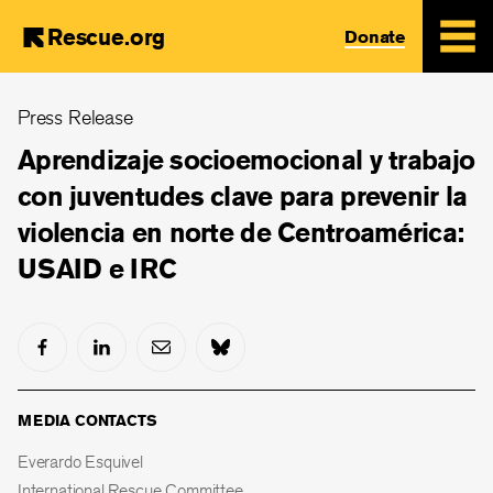
Rescue.org
Donate
Skip
Press Release
to
main
Aprendizaje socioemocional y trabajo
content
con juventudes clave para prevenir la
violencia en norte de Centroamérica:
USAID e IRC
MEDIA CONTACTS
Everardo Esquivel
International Rescue Committee